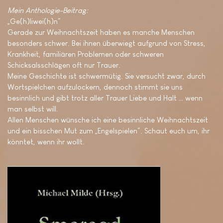
Mein Anthologie-Beitrag:
„Ge(h)liwei(h)n“
Gerade zur Weihnachtszeit haben es manche Menschen
besonders schwer. Bei ihnen überwiegt aufgrund von Stress,
Krankheit, familiären Problemen oder schweren
Schicksalsschlägen oft nur Trauer.
Meine Geschichte ist schwermütig. Sie versucht zwar, durch
Wortspielchen aufzulockern, dennoch stimmt sie uns
besinnlich und gibt trotz aller Trauer Liebe und Halt … wenn
man selbst will.
Allen Menschen wünsche ich eine besinnliche Weihnachtszeit
und ein bisschen Mut zum „Engelspielen“. Schaut euch um, ihr
könntet, wenn ihr wollt.