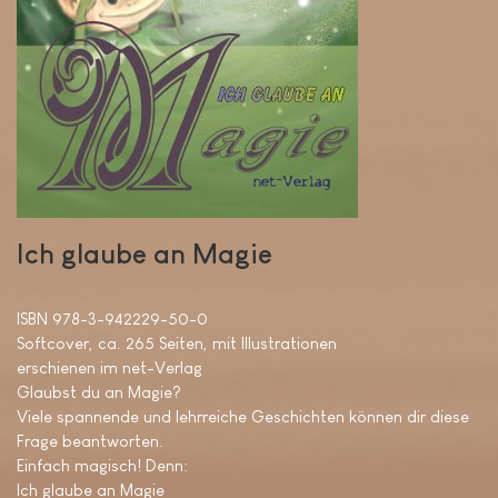
Ich glaube an Magie
ISBN 978-3-942229-50-0
Softcover, ca. 265 Seiten, mit Illustrationen
erschienen im net-Verlag
Glaubst du an Magie?
Viele spannende und lehrreiche Geschichten können dir diese
Frage beantworten.
Einfach magisch! Denn:
Ich glaube an Magie