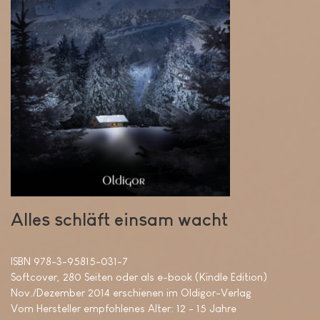
Alles schläft einsam wacht
ISBN 978-3-95815-031-7
Softcover, 280 Seiten oder als e-book (Kindle Edition)
Nov./Dezember 2014 erschienen im Oldigor-Verlag
Vom Hersteller empfohlenes Alter: 12 - 15 Jahre