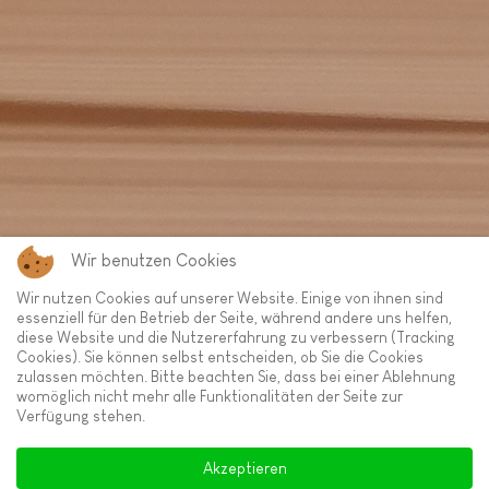
Wir benutzen Cookies
Wir nutzen Cookies auf unserer Website. Einige von ihnen sind
essenziell für den Betrieb der Seite, während andere uns helfen,
diese Website und die Nutzererfahrung zu verbessern (Tracking
Cookies). Sie können selbst entscheiden, ob Sie die Cookies
zulassen möchten. Bitte beachten Sie, dass bei einer Ablehnung
womöglich nicht mehr alle Funktionalitäten der Seite zur
Verfügung stehen.
Akzeptieren
Copyright © 2026 Anja Rosok. Alle Rechte vorbehalten.