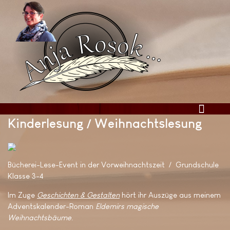
Kinderlesung / Weihnachtslesung
Bücherei-Lese-Event in der Vorweihnachtszeit / Grundschule
Klasse 3-4
Im Zuge
Geschichten & Gestalten
hört ihr Auszüge aus meinem
Adventskalender-Roman
Eldemirs magische
Weihnachtsbäume
.