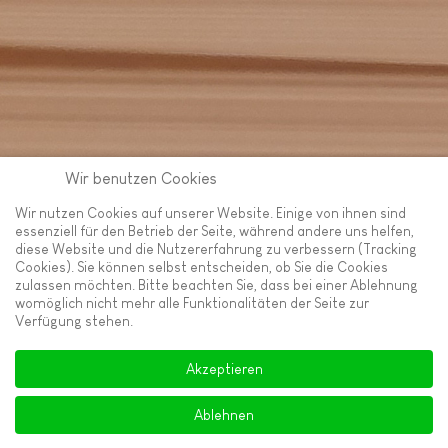
Wir benutzen Cookies
Wir nutzen Cookies auf unserer Website. Einige von ihnen sind
essenziell für den Betrieb der Seite, während andere uns helfen,
diese Website und die Nutzererfahrung zu verbessern (Tracking
Cookies). Sie können selbst entscheiden, ob Sie die Cookies
zulassen möchten. Bitte beachten Sie, dass bei einer Ablehnung
womöglich nicht mehr alle Funktionalitäten der Seite zur
Verfügung stehen.
Akzeptieren
Copyright © 2026 Anja Rosok. Alle Rechte vorbehalten.
anja@rosok.de
Ablehnen
Impressum